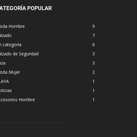
ATEGORÍA POPULAR
oda Hombre
9
alzado
7
n categoría
6
lzado de Seguridad
3
aza
3
oda Mujer
2
LAYA
1
ticias
1
ccesorios Hombre
1