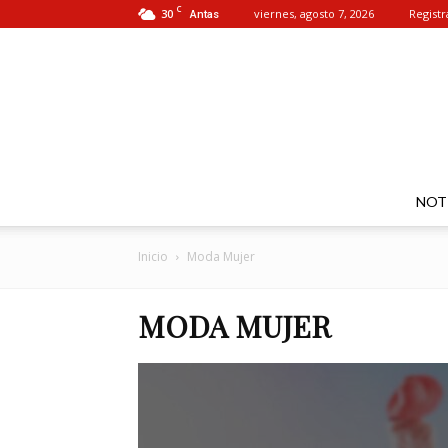
C
30
viernes, agosto 7, 2026
Registr
Antas
NOT
Inicio
Moda Mujer
MODA MUJER