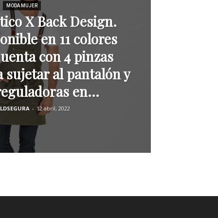
MODA MUJER
stico X Back Design.
onible en 11 colores
Cuenta con 4 pinzas
 sujetar al pantalón y
reguladoras en...
LDSEGURA
-
12 abril, 2022