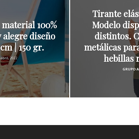
Tirante elá
BLOG
n material 100%
Modelo disp
 alegre diseño
distintos. 
 cm | 150 gr.
metálicas para
hebillas 
 abril, 2022
GRUPO A