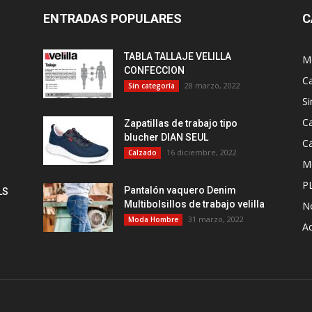
ENTRADAS POPULARES
C
TABLA TALLAJE VELILLA
M
CONFECCION
C
28 marzo, 2022
Sin categoría
Si
Ca
Zapatillas de trabajo tipo
blucher DIAN SEUL
C
16 diciembre, 2022
Calzado
M
P
Pantalón vaquero Denim
LS
Multibolsillos de trabajo velilla
No
31 marzo, 2022
Moda Hombre
A