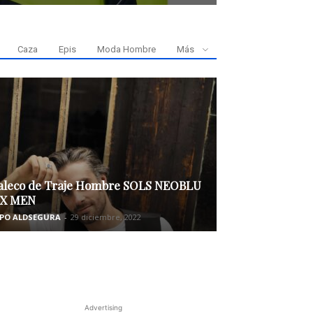
Caza
Epis
Moda Hombre
Más
leco de Traje Hombre SOLS NEOBLU
X MEN
PO ALDSEGURA
-
29 diciembre, 2022
Advertising