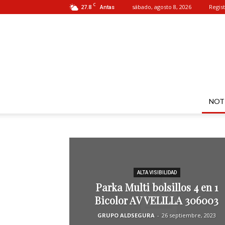
C
27.8
sábado, agosto 8, 2026
Regist
Antas
NOT
ALTA VISIBILIDAD
Parka Multi bolsillos 4 en 1
Bicolor AV VELILLA 306003
GRUPO ALDSEGURA
-
26 septiembre, 2023