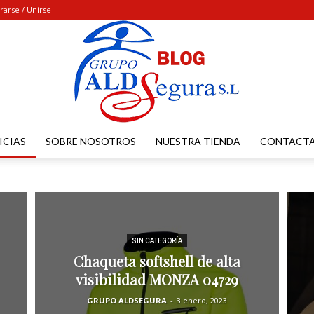
rarse / Unirse
ICIAS
SOBRE NOSOTROS
NUESTRA TIENDA
CONTACT
UNIFORMES
SIN CATEGORÍA
Chaqueta softshell de alta
ALDSEGURA
visibilidad MONZA 04729
GRUPO ALDSEGURA
-
3 enero, 2023