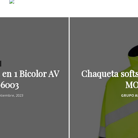
 en 1 Bicolor AV
Chaqueta softsh
06003
MO
ptiembre, 2023
GRUPO A