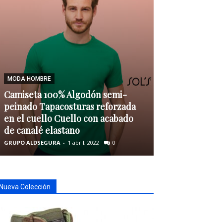
MODA HOMBRE
Camiseta 100% Algodón semi-
MODA HOMBRE
peinado Tapacosturas reforzada
en el cuello Cuello con acabado
Pack 5 camise
de canalé elastano
Manga Corta 
GRUPO ALDSEGURA
-
1 abril, 2022
0
GRUPO ALDSEGURA
Nueva Colección