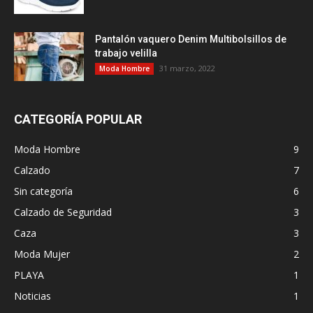
Pantalón vaquero Denim Multibolsillos de
trabajo velilla
31 marzo, 2022
Moda Hombre
CATEGORÍA POPULAR
Moda Hombre
9
Calzado
7
Sin categoría
6
Calzado de Seguridad
3
Caza
3
Moda Mujer
2
PLAYA
1
Noticias
1